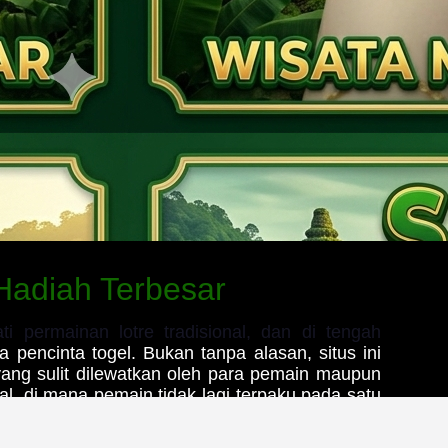
Hadiah Terbesar
permainan lotre tradisional, dan di tengah
 pencinta togel. Bukan tanpa alasan, situs ini
ang sulit dilewatkan oleh para pemain maupun
l, di mana pemain tidak lagi terpaku pada satu
terkemuka yang aktif hampir setiap jam. Selain
kelasnya untuk taruhan 4D, 3D, hingga 2D yang