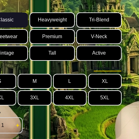
lassic
Heavyweight
Tri-Blend
reetwear
Premium
V-Neck
intage
Tall
Active
View Size Chart
S
M
L
XL
XL
3XL
4XL
5XL
y
+