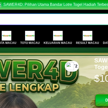
SAWER4D: Pilihan Utama Bandar Lotre Togel Hadiah Terbes
ATA MACAU
TOTO MACAU
KELUARAN MACAU
RESULT MACAU
DA
SAWE
Toge
`2
$1
D