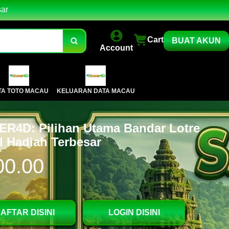
ar
Cart
BUAT AKUN
Account
TA TOTO MACAU
KELUARAN DATA MACAU
R4D: Pilihan Utama Bandar Lotre
l Hadiah Terbesar
00.00
AFTAR DISINI
LOGIN DISINI