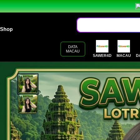
Shop
DATA
MACAU
SAWER4D
MACAU
D