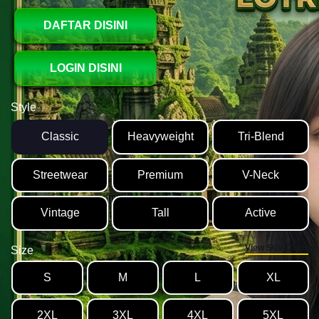
DAFTAR DISINI
LOGIN DISINI
Style
Classic
Heavyweight
Tri-Blend
Streetwear
Premium
V-Neck
Vintage
Tall
Active
View Size Chart
Size
S
M
L
XL
2XL
3XL
4XL
5XL