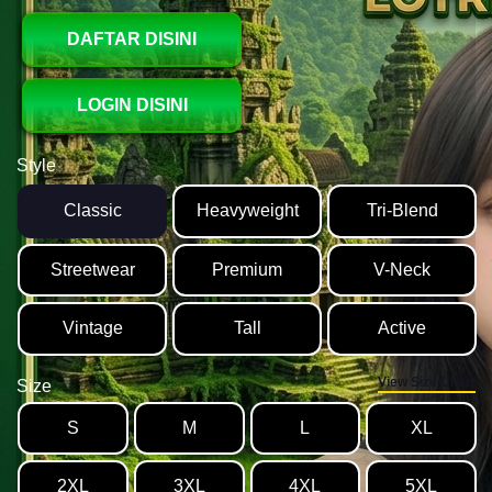
DAFTAR DISINI
LOGIN DISINI
Style
Classic
Heavyweight
Tri-Blend
Streetwear
Premium
V-Neck
Vintage
Tall
Active
View Size Chart
Size
S
M
L
XL
2XL
3XL
4XL
5XL