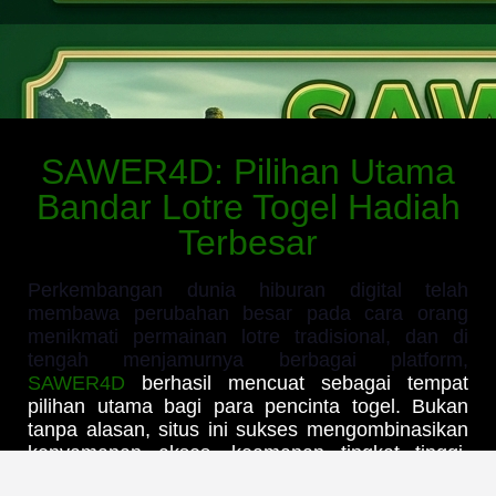
SAWER4D: Pilihan Utama
Bandar Lotre Togel Hadiah
Terbesar
Perkembangan dunia hiburan digital telah
membawa perubahan besar pada cara orang
menikmati permainan lotre tradisional, dan di
tengah menjamurnya berbagai platform,
SAWER4D
berhasil mencuat sebagai tempat
pilihan utama bagi para pencinta togel. Bukan
tanpa alasan, situs ini sukses mengombinasikan
kenyamanan akses, keamanan tingkat tinggi,
serta penawaran komparatif yang sulit dilewatkan