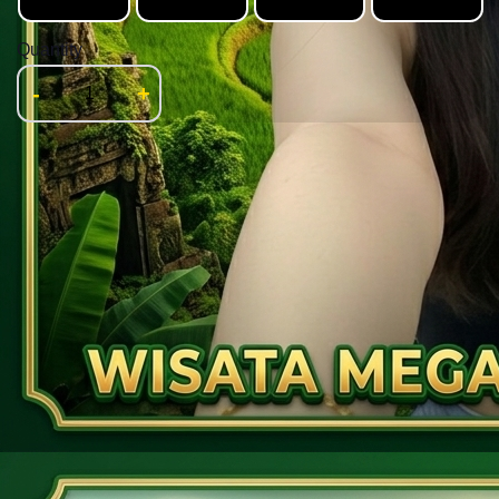
Quantity
-
+