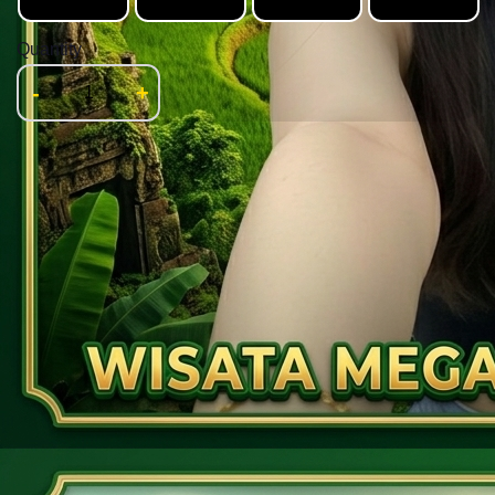
Quantity
-
+