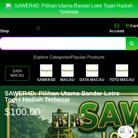
SAWER4D: Pilihan Utama Bandar Lotre Togel Hadiah
Terbesar
Cart
Shop
Account
Explore Categories
Popular Products
DATA
MACAU
SAWER4D
MACAU
DATA MACAU
TOTO MACAU
SAWER4D: Pilihan Utama Bandar Lotre
Togel Hadiah Terbesar
$100.00
`2